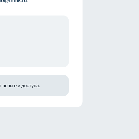
nfo@tnmk.ru
.
 попытки доступа.