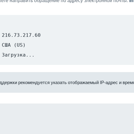
ете направить обращение по адресу электронной почты:
i
216.73.217.60
США (US)
Загрузка...
ддержки рекомендуется указать отображаемый IP-адрес и время