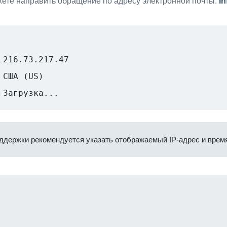
ете направить обращение по адресу электронной почты:
i
216.73.217.47
США (US)
Загрузка...
ддержки рекомендуется указать отображаемый IP-адрес и время