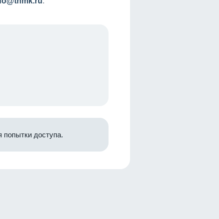
nfo@tnmk.ru
.
 попытки доступа.