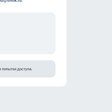
nfo@tnmk.ru
.
 попытки доступа.