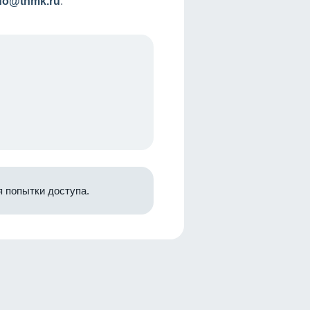
nfo@tnmk.ru
.
 попытки доступа.