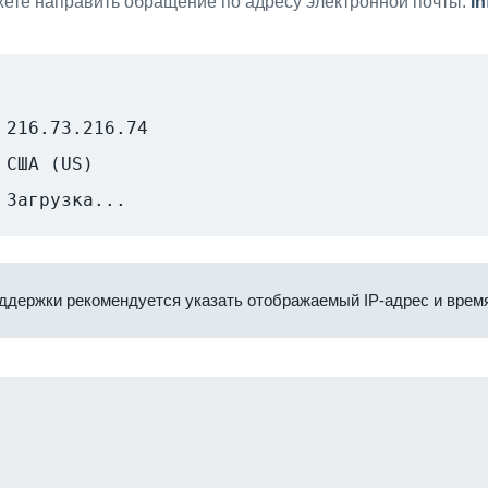
ете направить обращение по адресу электронной почты:
i
216.73.216.74
США (US)
Загрузка...
ддержки рекомендуется указать отображаемый IP-адрес и время